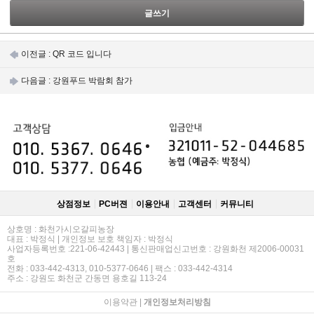
글쓰기
이전글 :
QR 코드 입니다
다음글 :
강원푸드 박람회 참가
상점정보
PC버젼
이용안내
고객센터
커뮤니티
상호명 : 화천가시오갈피농장
대표 : 박정식 | 개인정보 보호 책임자 : 박정식
사업자등록번호 :221-06-42443 | 통신판매업신고번호 : 강원화천 제2006-00031
호
전화 : 033-442-4313, 010-5377-0646 | 팩스 : 033-442-4314
주소 : 강원도 화천군 간동면 용호길 113-24
이용약관
|
개인정보처리방침