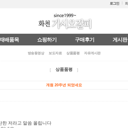
로그인
회
재배품목
쇼핑하기
구매후기
게시판
방송동영상
보도자료
상품품평
자유게시판
상품품평
[
]
개원 20주년 되었네요
단한 저라고 말씀 올립니다