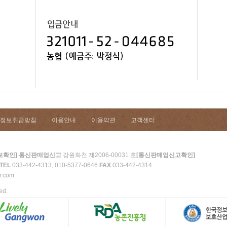
정보취급방침
이용안내
이용약관
고객센터
통신판매업신고
강원화천 제2006-00031 호
보확인]
[통신판매업신고확인]
TEL
033-442-4313, 010-5377-0646
FAX
033-442-4314
r.com
ed.