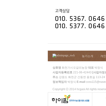
농가소개
개인
상호명
화천가시오갈피농장
대표
박정식
사업자등록번호
221-06-42443
[사업자정
주소
강원도 화천군 간동면 용호길 113-24
정보책임자
박정식
E-mail
coss115@nave
Copyright ⓒ 2014 hcgasi All rights reserv