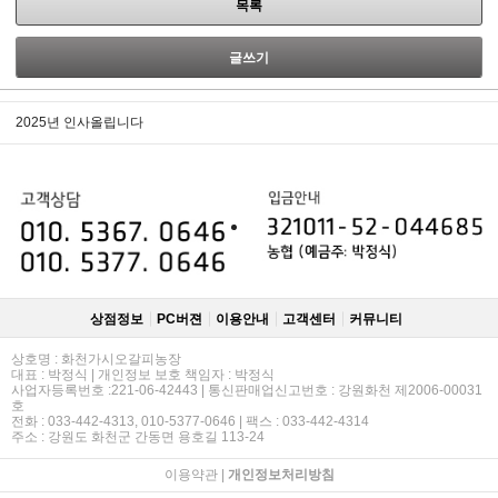
목록
글쓰기
2025년 인사올립니다
상점정보
PC버젼
이용안내
고객센터
커뮤니티
상호명 : 화천가시오갈피농장
대표 : 박정식 | 개인정보 보호 책임자 : 박정식
사업자등록번호 :221-06-42443 | 통신판매업신고번호 : 강원화천 제2006-00031
호
전화 : 033-442-4313, 010-5377-0646 | 팩스 : 033-442-4314
주소 : 강원도 화천군 간동면 용호길 113-24
이용약관
|
개인정보처리방침