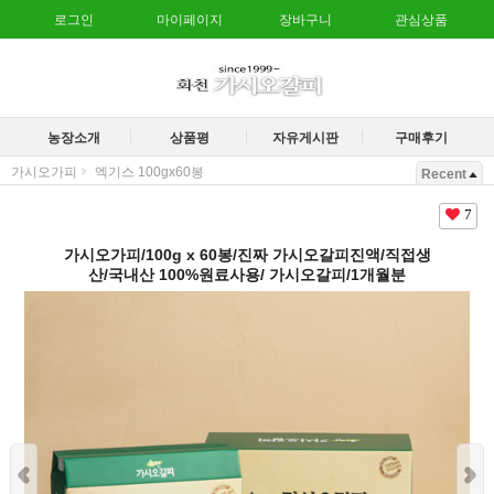
로그인
마이페이지
장바구니
관심상품
농장소개
상품평
자유게시판
구매후기
가시오가피
엑기스 100gx60봉
Recent
7
가시오가피/100g x 60봉/진짜 가시오갈피진액/직접생
산/국내산 100%원료사용/ 가시오갈피/1개월분