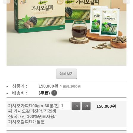
상세보기
상품가 :
150,000
원
적립금:1000원
배송비 :
(무료)
!
가시오가피/100g x 60봉/진
150,000
원
+1
-1
짜 가시오갈피진액/직접생
산/국내산 100%원료사용/
가시오갈피/1개월분